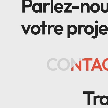
Parlez-nou
votre projet
CONTAC
CONTAC
Tr