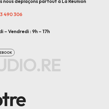
s nous déplaçons partout à La Réunion
3 490 306
i – Vendredi : 9h – 17h
CEBOOK
UDIO.RE
UDIO.RE
tre